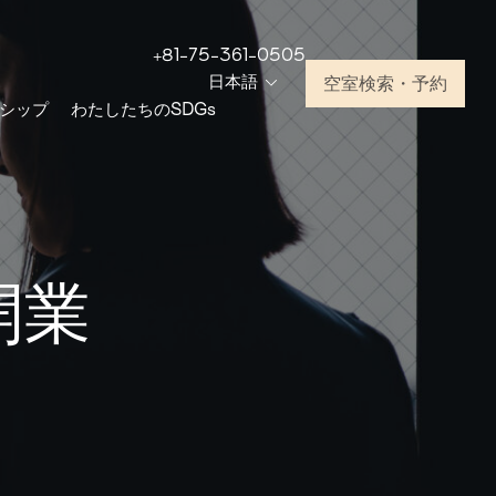
+81-75-361-0505
日本語
空室検索・予約
シップ
わたしたちのSDGs
 開業