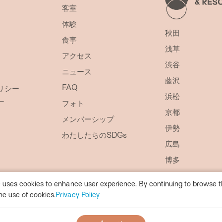
客室
体験
秋田
食事
浅草
アクセス
渋谷
ニュース
藤沢
FAQ
リシー
浜松
ー
フォト
京都
メンバーシップ
伊勢
わたしたちのSDGs
広島
博多
リ・カーヴ箱根
 uses cookies to enhance user experience. By continuing to browse th
久米島
he use of cookies.
Privacy Policy
EN HOTEL
Privacy Policy
N