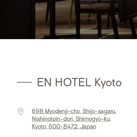
EN HOTEL Kyoto
698 Myodenji-cho, Shijo-sagaru,
Nishinotoin-dori, Shimogyo-ku,
Kyoto, 600-8472, Japan