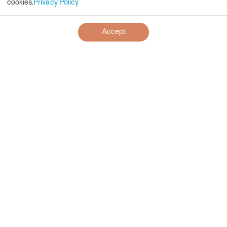
cookies.
Privacy Policy
Accept
公式サイト予約が断然お得です！
公式サイト経由でご予約いただく際に、会員登録をいた
だくと、
10%OFFの会員様限定のベストレート
にてご案
内いたします。是非この機会にご利用ください。会員登
録は
こちら
。