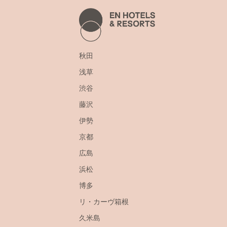
秋田
浅草
渋谷
藤沢
伊勢
京都
広島
浜松
博多
リ・カーヴ箱根
久米島