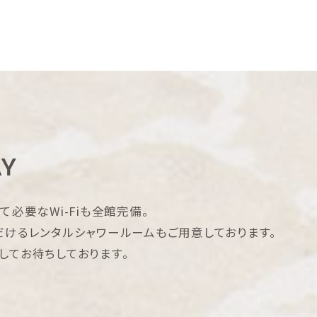
し方
アクティビティ
アクセス
フォトギャラリー
FAQ
お
Y
必要なWi-Fiも全館完備。
だけるレンタルシャワールームもご用意しております。
してお待ちしております。