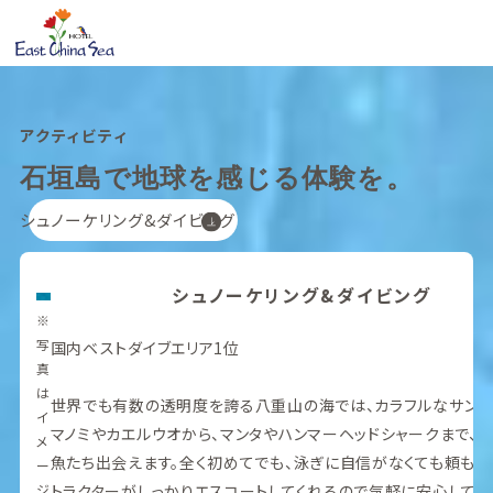
アクティビティ
石垣島で地球を感じる体験を。
シュノーケリング&ダイビング
シュノーケリング&ダイビング
※
写
国内ベストダイブエリア1位
真
は
世界でも有数の透明度を誇る八重山の海では、カラフルなサン
イ
マノミやカエルウオから、マンタやハンマーヘッドシャークまで、
メ
魚たち出会えます。全く初めてでも、泳ぎに自信がなくても頼もし
ー
ジ
トラクターがしっかりエスコートしてくれるので気軽に安心して