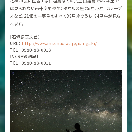
北緯24度に位置する石垣島などの八重山諸島では、本土で
は見られない南十字星やケンタウルス座のα星、β星、カノープ
スなど、21個の一等星のすべて88星座のうち、84星座が見ら
れます。
【石垣島天文台】
URL：
http://www.miz.nao.ac.jp/ishigaki/
TEL： 0980-88-0013
【VERA観測局】
TEL： 0980-88-0011