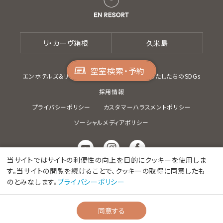
リ・カーヴ箱根
久米島
空室検索・予約
エンホテルズ&リゾーツ(株)
電子広告
わたしたちのSDGs
採用情報
プライバシーポリシー
カスタマーハラスメントポリシー
ソーシャルメディアポリシー
当サイトではサイトの利便性の向上を目的にクッキーを使用しま
す。当サイトの閲覧を続けることで、クッキーの取得に同意したも
2026 ©EN HOTELS & RESORTS CO., Ltd.
のとみなします。
プライバシーポリシー
同意する