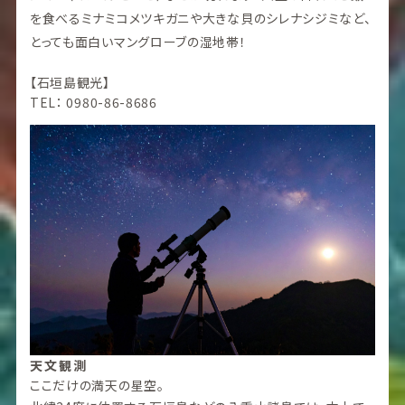
を食べるミナミコメツキガニや大きな貝のシレナシジミなど、
とっても面白いマングローブの湿地帯！
【石垣島観光】
TEL： 0980-86-8686
天文観測
ここだけの満天の星空。