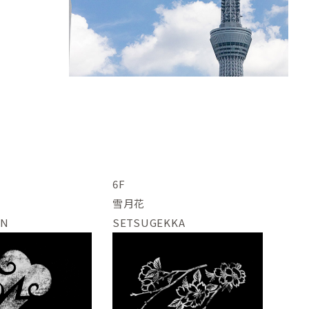
6F
雪月花
IN
SETSUGEKKA