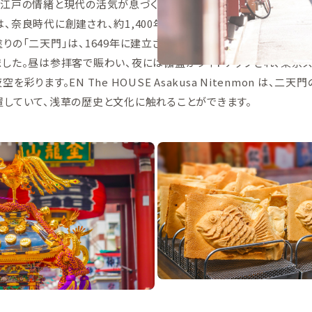
、江戸の情緒と現代の活気が息づく東京を代表する街です。その中心
、奈良時代に創建され、約1,400年の歴史を誇る東京最古の寺院で
りの「二天門」は、1649年に建立され、左右に二天像を祀ることか
ました。昼は参拝客で賑わい、夜には伽藍がライトアップされ、東京
を彩ります。EN The HOUSE Asakusa Nitenmon は、二天
置していて、浅草の歴史と文化に触れることができます。