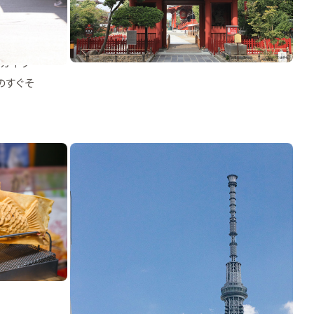
にある
す。東を
らその名
スカイツ
門のすぐそ