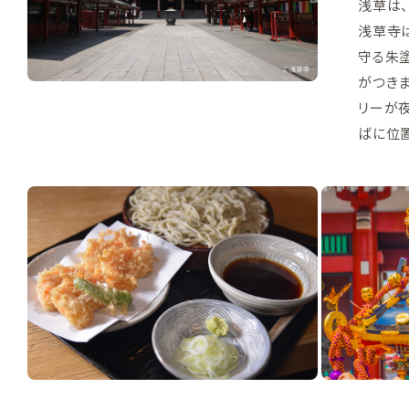
浅草は
浅草寺は
守る朱塗
がつき
リーが夜空
ばに位