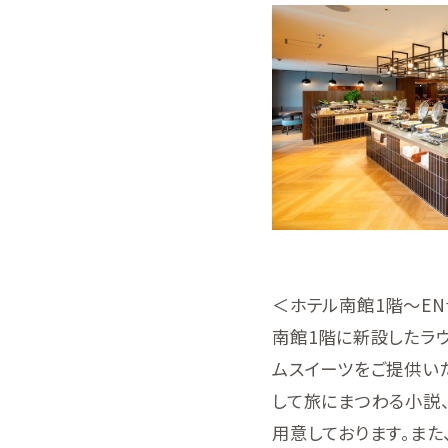
＜ホテル南館1階～EN
南館1階に新設したラ
ムスイーツをご提供い
して旅にまつわる小説
用意しております。また